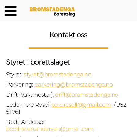
Kontakt oss
Styret i borettslaget
Styret:
styret@bromstadenga.no
Parkering:
parkering@bromstadenga.no
Drift (Vaktmester):
drift@bromstadenga.no
Leder Tore Resell
tore.resell@gmail.com
/ 982
51 761
Bodil Andersen
bodilhelen.andersen@gmail.com