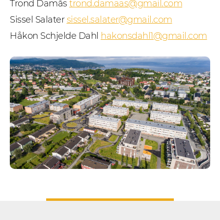
Trond Damås
trond.damaas@gmail.com
Sissel Salater
sissel.salater@gmail.com
Håkon Schjelde Dahl
hakonsdahl1@gmail.com